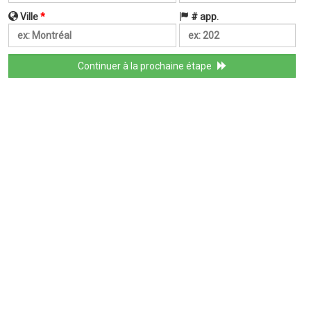
Ville
*
# app.
Continuer à la prochaine étape